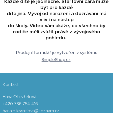
Každé dítě je jedinečné. Startovní čára může
být pro každé
dítě jiná. Vývoj od narození a dozrávání má
vliv i na nástup
do školy. Video vám ukáže, co všechno by
rodiče měli zvážit právě z vývojového
pohledu.
Prodejní formulář je vytvořen v systému
SimpleShop.cz
.
Kontakt
Hana Otevřelová
+420 736 754 416
hana.otevrelova@seznam.cz