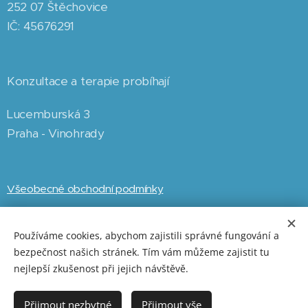
252 07 Štěchovice
IČ: 45676291
Konzultace a terapie probíhají
Lucemburská 3
Praha - Vinohrady
Všeobecné obchodní podmínky
Reklamační řád
Používáme cookies, abychom zajistili správné fungování a
bezpečnost našich stránek. Tím vám můžeme zajistit tu
Pravidla ochrany soukromí
nejlepší zkušenost při jejich návštěvě.
Přijmout nezbytné
Přijmout vše