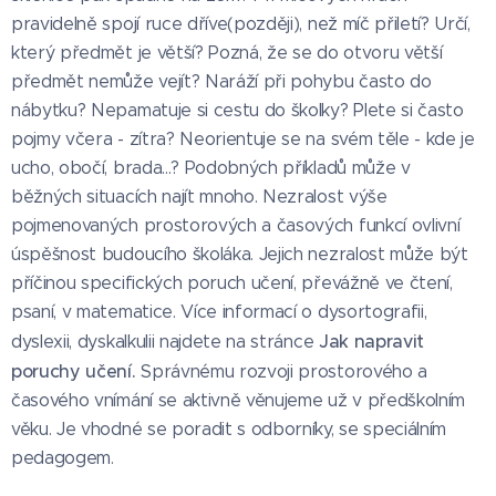
pravidelně spojí ruce dříve(později), než míč přiletí? Určí,
který předmět je větší? Pozná, že se do otvoru větší
předmět nemůže vejít? Naráží při pohybu často do
nábytku? Nepamatuje si cestu do školky? Plete si často
pojmy včera - zítra? Neorientuje se na svém těle - kde je
ucho, obočí, brada...? Podobných příkladů může v
běžných situacích najít mnoho. Nezralost výše
pojmenovaných prostorových a časových funkcí ovlivní
úspěšnost budoucího školáka. Jejich nezralost může být
příčinou specifických poruch učení, převážně ve čtení,
psaní, v matematice. Více informací o dysortografii,
Jak napravit
dyslexii, dyskalkulii najdete na stránce
poruchy učení.
Správnému rozvoji prostorového a
časového vnímání se aktivně věnujeme už v předškolním
věku. Je vhodné se poradit s odborníky, se speciálním
pedagogem.