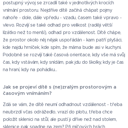
postupný vývoj se zrcadlí také v jednotlivých krocích
vnímání prostoru. Nejdříve dítě začíná chápat pojmy
nahoře - dole, dále vpředu - vzadu, časem také vpravo -
vlevo. Rozvíjí se také odhad pro velikost (raději větší
lízátko než to menší), odhad pro vzdálenost. Dítě chápe,
že prostor okolo něj nějak uspořádán - kam patří plyšáci,
kde najdu hrníček, kde spím, že máma bude asi v kuchyni.
Podobně se rozvíjí také časová orientace, kdy vše má svůj
čas, kdy vstávám, kdy snídám, pak jdu do školky, kdy je čas
na hraní, kdy na pohádku...
Jak se projeví dítě s (ne)zralým prostorovým a
časovým vnímáním?
Zdá se vám, že dítě neumí odhadnout vzdálenost - třeba
neubrzdí včas odrážedlo, vrazí do plotu, třeba chce
položit sklenici na stůl, ale pustí ji dříve než nad stolem,
sklenice pak spadne na zem? Při míčových hrách