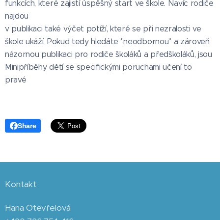
funkcích, které zajistí úspěšný start ve škole. Navíc rodiče
najdou
v publikaci také výčet potíží, které se při nezralosti ve
škole ukáží. Pokud tedy hledáte "neodbornou" a zároveň
názornou publikaci pro rodiče školáků a předškoláků, jsou
Minipříběhy dětí se specifickými poruchami učení to
pravé
Share
Kontakt
Hana Otevřelová