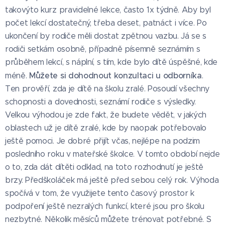
takovýto kurz pravidelné lekce, často 1x týdně. Aby byl
počet lekcí dostatečný, třeba deset, patnáct i více. Po
ukončení by rodiče měli dostat zpětnou vazbu. Já se s
rodiči setkám osobně, případně písemně seznámím s
průběhem lekcí, s náplní, s tím, kde bylo dítě úspěšné, kde
Můžete si
dohodnout konzultaci u odborníka
méně.
.
Ten prověří, zda je dítě na školu zralé. Posoudí všechny
schopnosti a dovednosti, seznámí rodiče s výsledky.
Velkou výhodou je zde fakt, že budete vědět, v jakých
oblastech už je dítě zralé, kde by naopak potřebovalo
ještě pomoci. Je dobré přijít včas, nejlépe na podzim
posledního roku v mateřské školce. V tomto období nejde
o to, zda dát dítěti odklad, na toto rozhodnutí je ještě
brzy. Předškoláček má ještě před sebou celý rok. Výhoda
spočívá v tom, že využijete tento časový prostor k
podpoření ještě nezralých funkcí, které jsou pro školu
nezbytné. Několik měsíců můžete trénovat potřebné. S