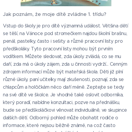
Jak poznám, že moje dítě zvládne 1. třídu?
Vstup do školy je pro dítě významná událost. Většina dětí
se těší, na Vánoce pod stromečkem najdou školní brašnu,
penál, pastelky, často i sešity a různé pracovní listy pro
předškoláky. Tyto pracovní listy mohou být prvním
vodítkem. Můžete sledovat, zda úkoly zvládá, co se mu
daří, zda má o úkoly zájem, zda u činnosti vydrží… Cenným
zdrojem informací může být mateřská škola. Děti již plní
různé úkoly, paní učitelky mají zkušenosti, poznají, zda se
chlapcům a holčičkám něco daří méně. Zeptejte se tedy
na své dítě ve školce. Je vhodné také oslovit odborníka,
který poradí, nabídne konzultaci, pozve na přednášku,
bude se předškoláčkovi věnovat individuálně, ve skupince
dalších dětí. Odborný pohled může obohatit rodiče o
informace, které nejsou běžně známé, na což často