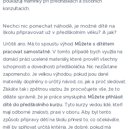
poukazují maminky při přednáškách a osobních
konzultacích.
Nechci nic ponechat náhodě, je možné dítě na
školu připravovat už v předškolním věku? A jak?
Můžete s dítětem
Určitě ano. Má to spoustu výhod.
pracovat samostatně.
V tomto případě bych využila na
domácí práci ucelené materiály, které prověří všechny
schopnosti a dovednosti předškoláčka. Nic nezůstane
zapomenuto. Je velkou výhodou, pokud jsou dané
materiály doplněny o určitý návod, co, jak a proč sledovat.
Získáte tak i zpětnou vazbu, že procvičujete vše, že to
Můžete přihlásit
děláte správně, že je práce smysluplná.
dítě do předškolního kurzu.
Tyto kurzy vedou lidé, kteří
mají odborné znalosti, praxi v oboru. Aby byl tento
způsob přípravy dětí na školu přinesl to, co očekáváte,
měl by splňovat určitá kritéria. Je dobré, pokud má